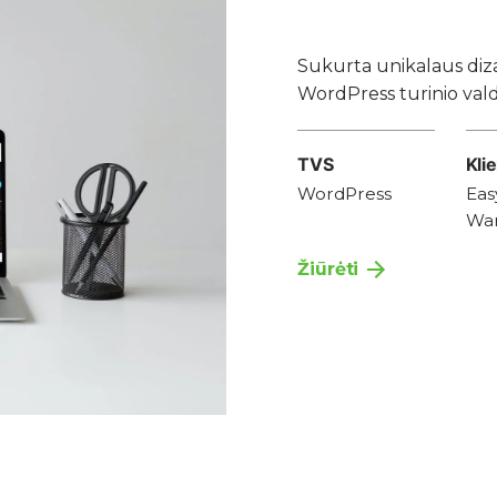
Sukurta unikalaus diz
WordPress turinio vald
TVS
Kli
WordPress
Eas
Wa
Žiūrėti