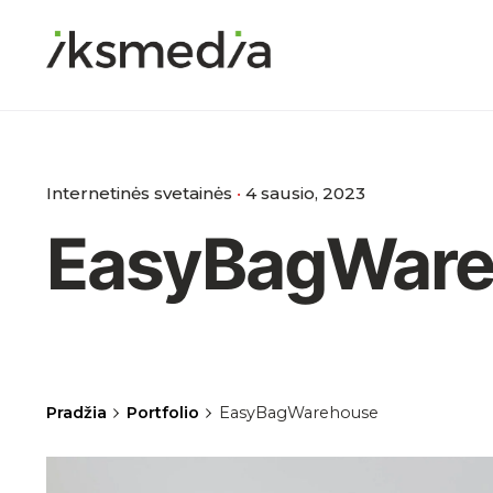
Skip
to
content
Internetinės svetainės
4 sausio, 2023
EasyBagWare
Pradžia
Portfolio
EasyBagWarehouse