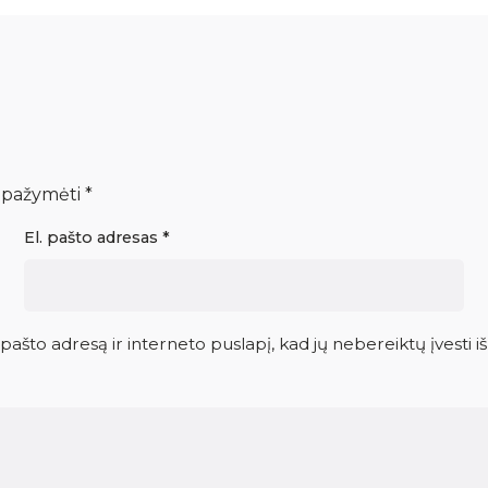
i pažymėti
*
El. pašto adresas
*
 pašto adresą ir interneto puslapį, kad jų nebereiktų įvesti iš