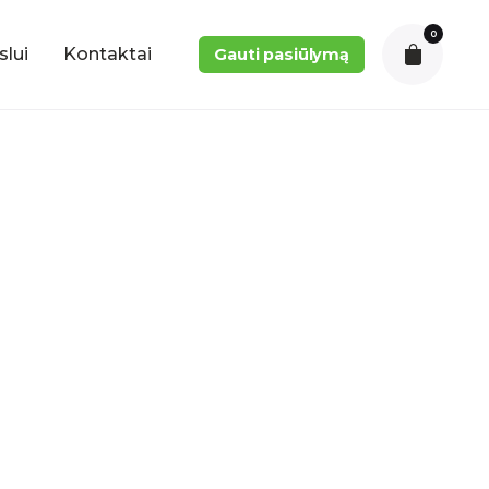
0
slui
Kontaktai
Gauti pasiūlymą