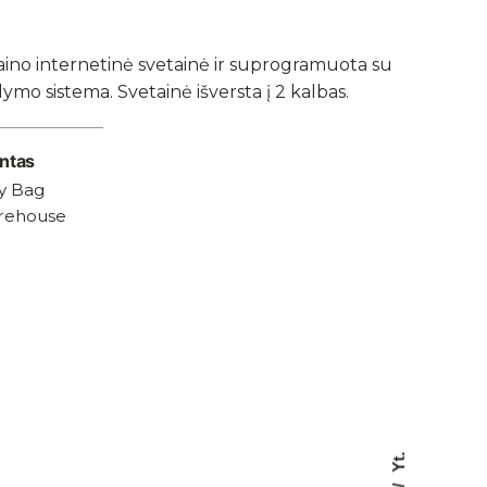
aino internetinė svetainė ir suprogramuota su
ymo sistema. Svetainė išversta į 2 kalbas.
entas
y Bag
rehouse
Yt.