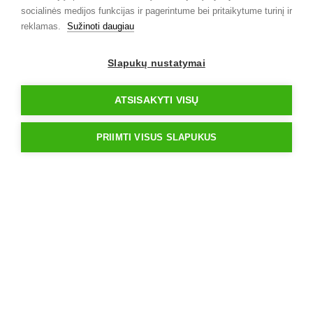
socialinės medijos funkcijas ir pagerintume bei pritaikytume turinį ir
reklamas.
Sužinoti daugiau
Slapukų nustatymai
ATSISAKYTI VISŲ
PRIIMTI VISUS SLAPUKUS
Kontaktai
info@iksmedia.lt
Nuorodos
Konsultacija
Paslaugos