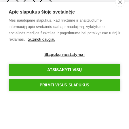
Apie slapukus šioje svetainėje
Mes naudojame slapukus, kad rinktume ir analizuotume
informaciją apie svetainės darbą ir naudojimą, vykdytume
Kontaktai
socialinės medijos funkcijas ir pagerintume bei pritaikytume turinį ir
reklamas.
Sužinoti daugiau
info@iksmedia.lt
Slapukų nustatymai
Nuorodos
ATSISAKYTI VISŲ
Konsultacija
Paslaugos
PRIIMTI VISUS SLAPUKUS
Kontaktai
Privatumo politika
Tinklaraštis
Naujienlaiškis