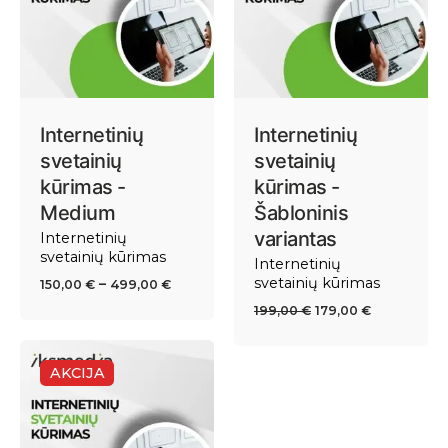
Internetinių
Internetinių
svetainių
svetainių
kūrimas -
kūrimas -
Medium
Šabloninis
variantas
Internetinių
svetainių kūrimas
Internetinių
Price
svetainių kūrimas
–
150,00
€
499,00
€
range:
Original
Current
199,00
€
179,00
€
150,00 €
price
price
through
was:
is:
499,00 €
AKCIJA
199,00 €.
179,00 €.